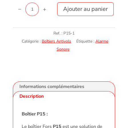
quantité
Ajouter au panier
de
Boîtier
P15
Ref. :
P15-1
Catégorie :
Boîtiers Antivols
Étiquette :
Alarme
Sonore
Informations complémentaires
Description
Boîtier P15 :
Le boîtier Fors
P15
est une solution de