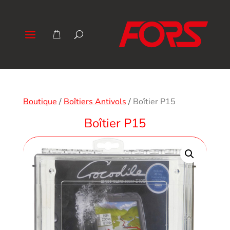
Boutique
/
Boîtiers Antivols
/
Boîtier P15
Boîtier P15