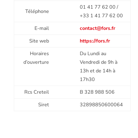
01 41 77 62 00 /
Téléphone
+33 1 41 77 62 00
E-mail
contact@fors.fr
Site web
https://fors.fr
Horaires
Du Lundi au
d’ouverture
Vendredi de 9h à
13h et de 14h à
17h30
Rcs Creteil
B 328 988 506
Siret
32898850600064