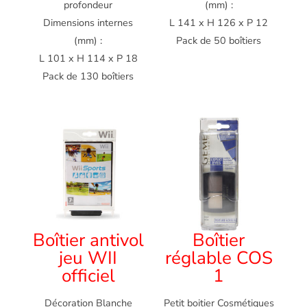
profondeur
(mm) :
Dimensions internes
L 141 x H 126 x P 12
(mm) :
Pack de 50 boîtiers
L 101 x H 114 x P 18
Pack de 130 boîtiers
Boîtier antivol
Boîtier
jeu WII
réglable COS
officiel
1
Décoration Blanche
Petit boitier Cosmétiques