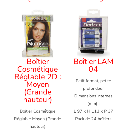
Boîtier
Boîtier LAM
Cosmétique
04
Réglable 2D :
Petit format, petite
Moyen
profondeur
(Grande
Dimensions internes
hauteur)
(mm) :
Boitier Cosmétique
L 97 x H 113 x P 37
Réglable Moyen (Grande
Pack de 24 boîtiers
hauteur)