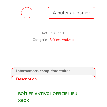
quantité
Ajouter au panier
de
Boîtier
antivol
Ref. :
XBOXX-F
jeu
Catégorie :
Boîtiers Antivols
XBOX
officiel
Informations complémentaires
Description
BOÎTIER ANTIVOL OFFICIEL JEU
XBOX