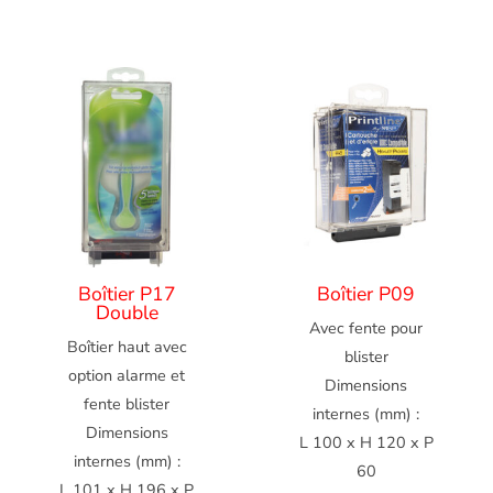
Boîtier P17
Boîtier P09
Double
Avec fente pour
Boîtier haut avec
blister
option alarme et
Dimensions
fente blister
internes (mm) :
Dimensions
L 100 x H 120 x P
internes (mm) :
60
L 101 x H 196 x P