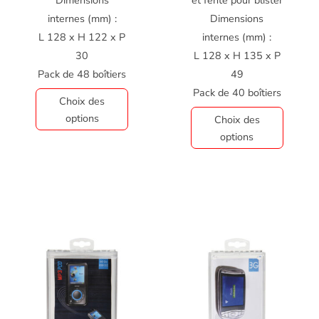
Dimensions
et fente pour blister
internes (mm) :
Dimensions
L 128 x H 122 x P
internes (mm) :
30
L 128 x H 135 x P
Pack de 48 boîtiers
49
Pack de 40 boîtiers
Choix des
options
Choix des
options