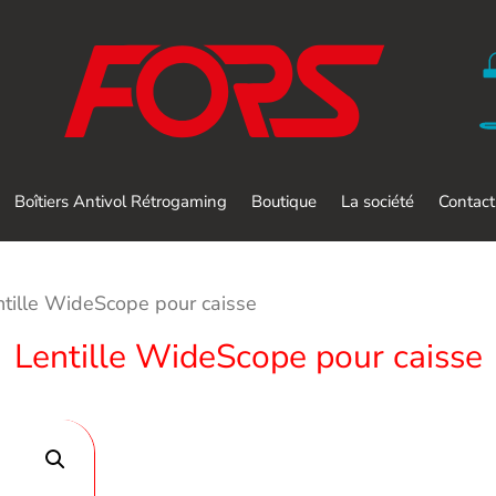
Boîtiers Antivol Rétrogaming
Boutique
La société
Contact
ntille WideScope pour caisse
Lentille WideScope pour caisse