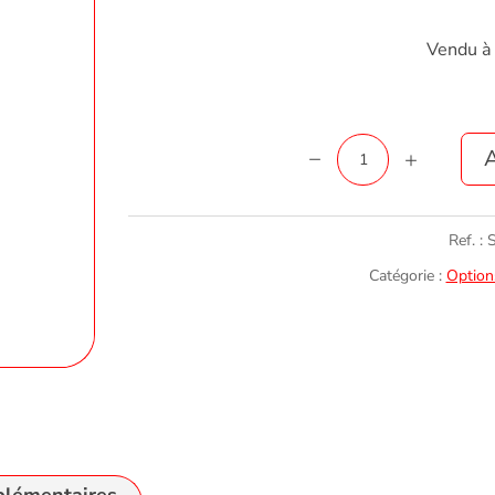
Vendu à 
quantité
A
de
Lentille
Ref. :
WideScope
Catégorie :
Option
pour
caisse