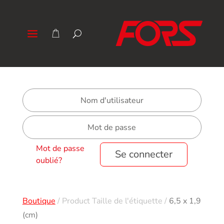
Mot de passe
Se connecter
oublié?
Boutique
/
Product Taille de l'étiquette
/
6,5 x 1,9
(cm)