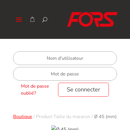
Mot de passe
Se connecter
oublié?
Boutique
/
Product Taille du macaron
/
Ø 45 (mm)