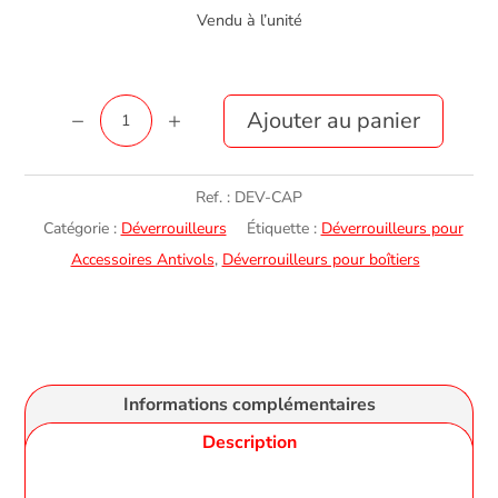
Vendu à l’unité
quantité
Ajouter au panier
de
Capot
Ref. :
DEV-CAP
pour
Catégorie :
Déverrouilleurs
Étiquette :
Déverrouilleurs pour
déverrouilleur
Accessoires Antivols
,
Déverrouilleurs pour boîtiers
5-
4
Informations complémentaires
Description