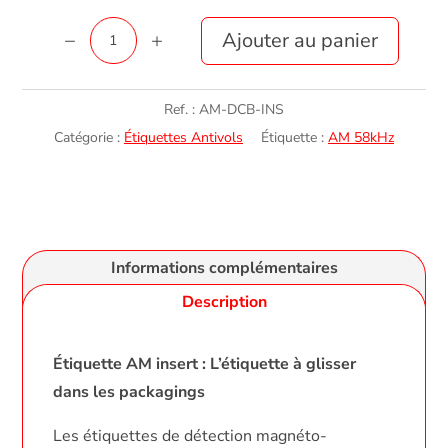
quantité
Ajouter au panier
de
Étiquette
Ref. :
AM-DCB-INS
AM
Catégorie :
Étiquettes Antivols
Étiquette :
AM 58kHz
Insert
Plastifié
Informations complémentaires
Description
Étiquette AM insert : L’étiquette à glisser
dans les packagings
Les étiquettes de détection magnéto-