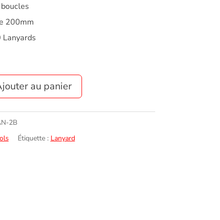
 boucles
de 200mm
0 Lanyards
jouter au panier
AN-2B
ols
Étiquette :
Lanyard