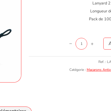
Lanyard 2
Longueur 
Pack de 10
quantité
A
de
Lanyard
Ref. :
L
2
Catégorie :
Macarons Antiv
boucles