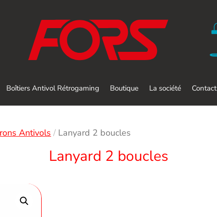
Boîtiers Antivol Rétrogaming
Boutique
La société
Contact
rons Antivols
/
Lanyard 2 boucles
Lanyard 2 boucles