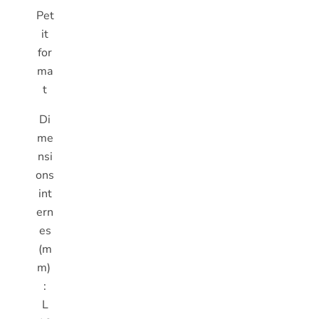
Pet
it
for
ma
t
Di
me
nsi
ons
int
ern
es
(m
m)
:
L