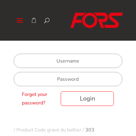
Forgot your
Login
password?
/
Product Code gravé du boîtier
/
303