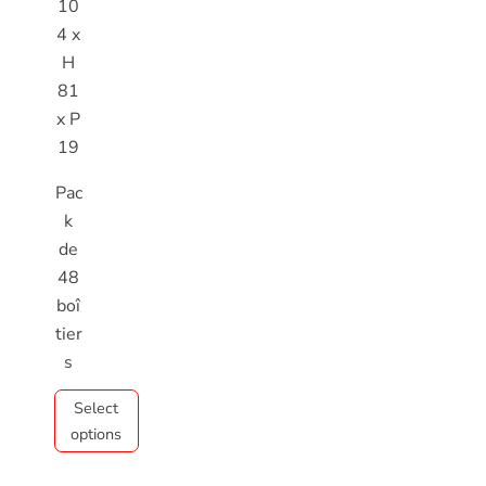
10
4 x
H
81
x P
19
Pac
k
de
48
boî
tier
s
Select
options