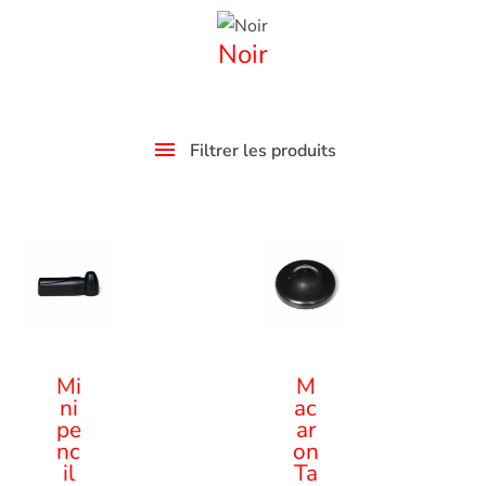
Noir
Filtrer les produits
Mi
M
ni
ac
pe
ar
nc
on
il
Ta