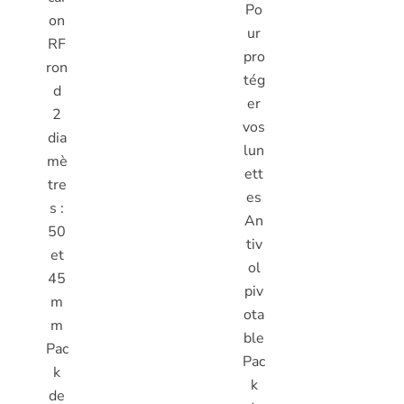
Po
on
ur
RF
pro
ron
tég
d
er
2
vos
dia
lun
mè
ett
tre
es
s :
An
50
tiv
et
ol
45
piv
m
ota
m
ble
Pac
Pac
k
k
de