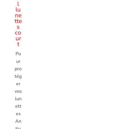
l
lu
ne
tte
s
co
ur
t
Po
ur
pro
tég
er
vos
lun
ett
es
An
tiv