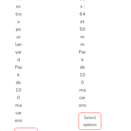
ec
s :
tro
64
u
et
po
50
ur
m
lan
m
yar
Pac
d
k
Pac
de
k
10
de
0
10
ma
0
car
ma
ons
car
Select
ons
options