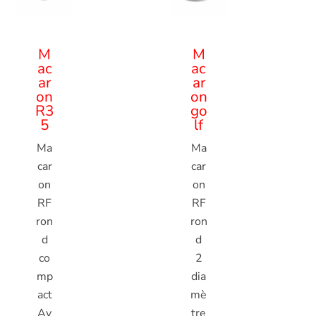
M
M
ac
ac
ar
ar
on
on
R3
go
5
lf
Ma
Ma
car
car
on
on
RF
RF
ron
ron
d
d
co
2
mp
dia
act
mè
Av
tre