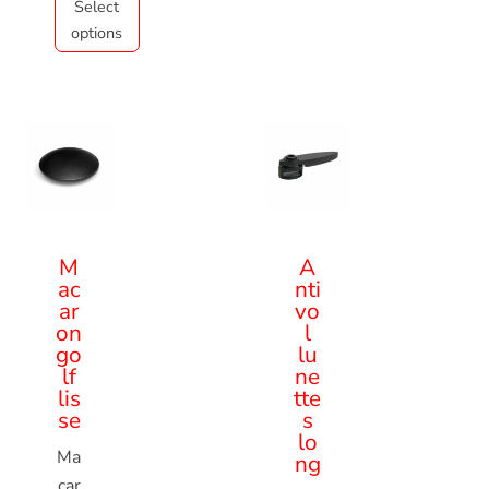
Select
options
M
A
ac
nti
ar
vo
on
l
go
lu
lf
ne
lis
tte
se
s
lo
Ma
ng
car