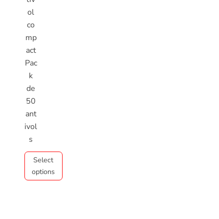
ol
co
mp
act
Pac
k
de
50
ant
ivol
s
Select
options