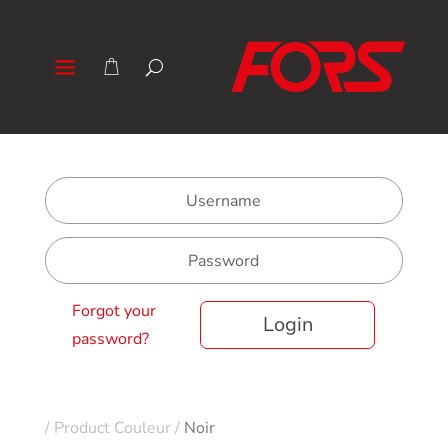
Forgot your
Login
password?
/
Product Couleur
/
Noir