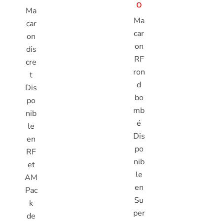
o
Ma
Ma
car
car
on
on
dis
RF
cre
ron
t
d
Dis
bo
po
mb
nib
é
le
Dis
en
po
RF
nib
et
le
AM
en
Pac
Su
k
per
de