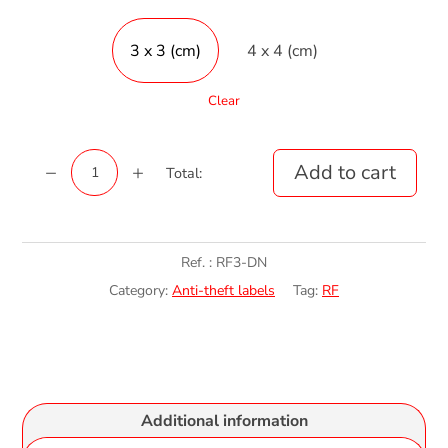
3 x 3 (cm)
4 x 4 (cm)
Clear
Étiquette
Add to cart
Total:
0 €
HT
RF
Noire
quantity
Ref. :
RF3-DN
Category:
Anti-theft labels
Tag:
RF
Additional information