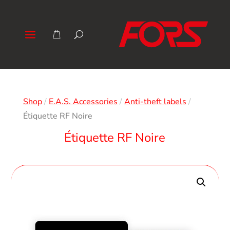
Shop
/
E.A.S. Accessories
/
Anti-theft labels
/
Étiquette RF Noire
Étiquette RF Noire