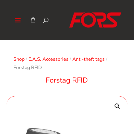
Shop
/
E.A.S. Accessories
/
Anti-theft tags
/
Forstag RFID
Forstag RFID