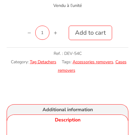
Vendu à l’unité
Déverrouilleur
Add to cart
5-
4
Ref. :
DEV-54C
quantity
Category:
Tag Detachers
Tags:
Accessories removers
,
Cases
removers
Additional information
Description