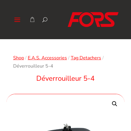
Shop
/
E.A.S. Accessories
/
Tag Detachers
/
Déverrouilleur 5-4
Déverrouilleur 5-4