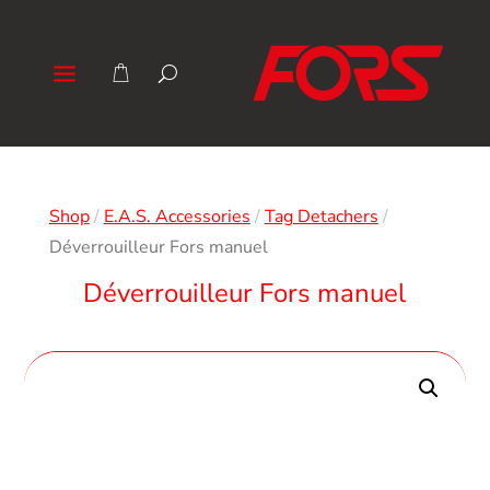
Shop
/
E.A.S. Accessories
/
Tag Detachers
/
Déverrouilleur Fors manuel
Déverrouilleur Fors manuel