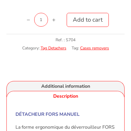
Déverrouilleur
Add to cart
Fors
manuel
Ref. :
S704
quantity
Category:
Tag Detachers
Tag:
Cases removers
Additional information
Description
DÉTACHEUR FORS MANUEL
La forme ergonomique du déverrouilleur FORS