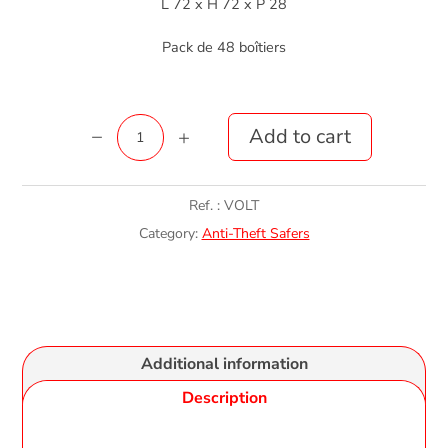
L 72 x H 72 x P 28
Pack de 48 boîtiers
Boîtier
Add to cart
Volt
quantity
Ref. :
VOLT
Category:
Anti-Theft Safers
Additional information
Description