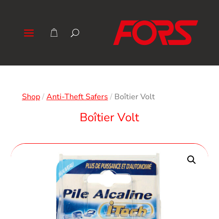
Shop
/
Anti-Theft Safers
/
Boîtier Volt
Boîtier Volt