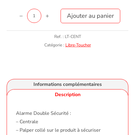
quantité
Ajouter au panier
de
AIRFORS
Ref. :
LT-CENT
CENTRALE
Catégorie :
Libre-Toucher
SOLO
Informations complémentaires
Description
Alarme Double Sécurité :
– Centrale
– Palper collé sur le produit à sécuriser