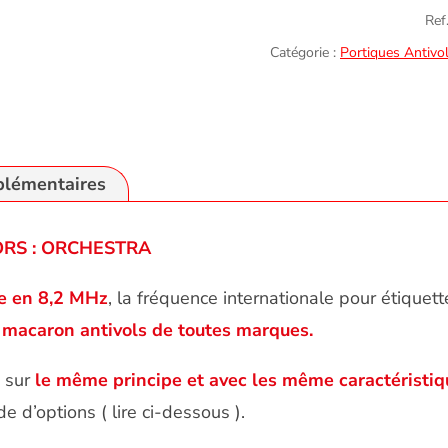
Antivol
Ref.
RF
Catégorie :
Portiques Antivo
ORCHESTR
plémentaires
RS : ORCHESTRA
 en 8,2 MHz
, la fréquence internationale pour étiquet
t macaron antivols de toutes marques.
e sur
le même principe et avec les même caractérist
de d’options ( lire ci-dessous ).