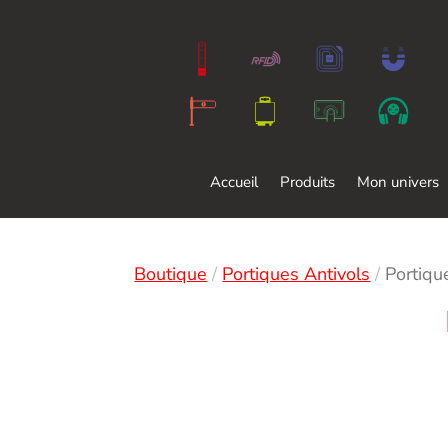
Accueil
Produits
Mon univers
Boutique
/
Portiques Antivols
/
Portiq