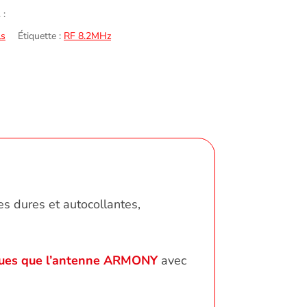
 :
ls
Étiquette :
RF 8.2MHz
A
tes dures et autocollantes,
iques que l’antenne ARMONY
avec