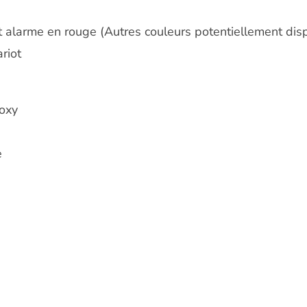
t alarme en rouge (Autres couleurs potentiellement di
riot
poxy
e