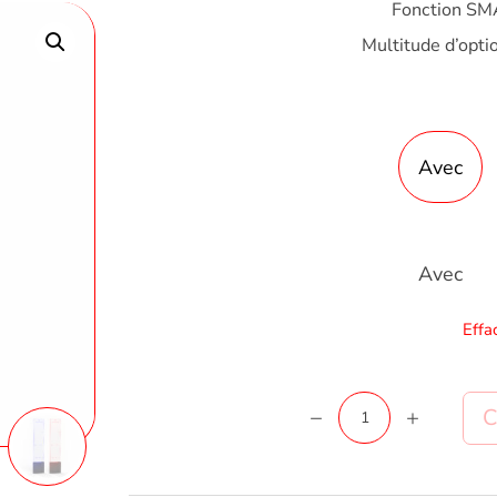
Fonction S
Multitude d’opti
Avec
Avec
Effa
quantité
A
de
Portique