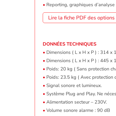
•
Reporting, graphiques d’analyse e
Lire la fiche PDF des optio
DONNÉES TECHNIQUES
•
Dimensions ( L x H x P ) : 314 x 
•
Dimensions ( L x H x P ) : 445 x 
•
Poids: 20 kg ( Sans protection cha
•
Poids: 23.5 kg ( Avec protection c
•
Signal sonore et lumineux.
•
Système Plug and Play. Ne néces
•
Alimentation secteur – 230V.
•
Volume sonore alarme : 90 dB