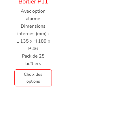
Boîtier P11
Avec option
alarme
Dimensions
internes (mm) :
L 135 x H 189 x
P 46
Pack de 25
boîtiers
Choix des
options