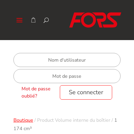
Mot de passe
Se connecter
oublié?
Boutique
/
Product Volume interne du boîtier
/
1
174 cm³