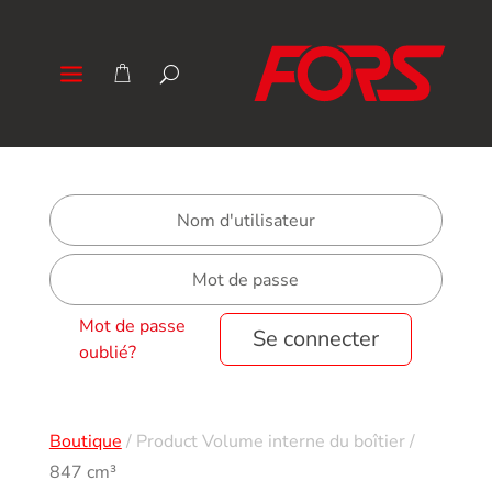
Mot de passe
Se connecter
oublié?
Boutique
/
Product Volume interne du boîtier
/
847 cm³