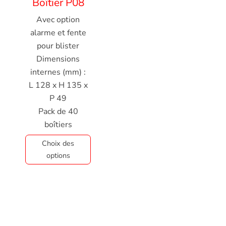
Boîtier P08
Avec option
alarme et fente
pour blister
Dimensions
internes (mm) :
L 128 x H 135 x
P 49
Pack de 40
boîtiers
Choix des
options