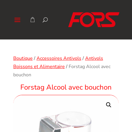
Boutique
/
Accessoires Antivols
/
Antivols
Boissons et Alimentaire
/
Forstag Alcool avec
bouchon
Forstag Alcool avec bouchon