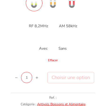
RF 8,2MHz
AM 58kHz
Avec
Sans
Effacer
quantité
Ajouter au panier
de
Forstag
Alcool
Ref. :
avec
Catégorie :
Antivols Boissons et Alimentaire