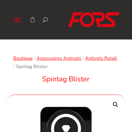
Boutique
/
Accessoires Antivols
/
Antivols Retail
/
Spintag Blister
Spintag Blister