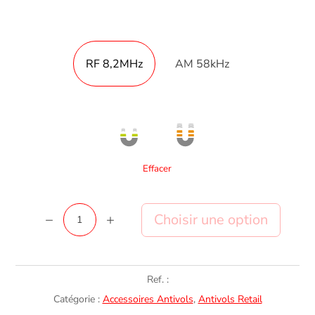
RF 8,2MHz
AM 58kHz
Effacer
quantité
Ajouter au panier
de
Spintag
Blister
Ref. :
Catégorie :
Accessoires Antivols
,
Antivols Retail