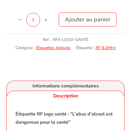
quantité
Ajouter au panier
de
Étiquette
Ref. :
RF4-LOGO-SANTE
RF
Catégorie :
Étiquettes Antivols
Étiquette :
RF 8.2MHz
Logo
Santé
Informations complémentaires
Description
Étiquette RF logo santé : “L’abus d’alcool est
dangereux pour la santé”