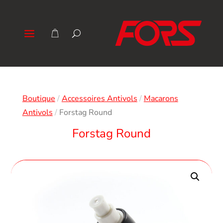
Boutique
/
Accessoires Antivols
/
Macarons
Antivols
/
Forstag Round
Forstag Round