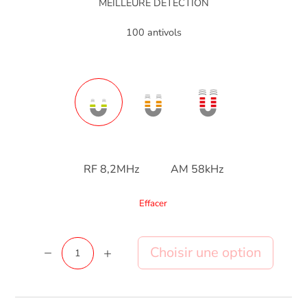
MEILLEURE DÉTECTION
100 antivols
RF 8,2MHz
AM 58kHz
Effacer
quantité
Ajouter au panier
de
Forstag
Round