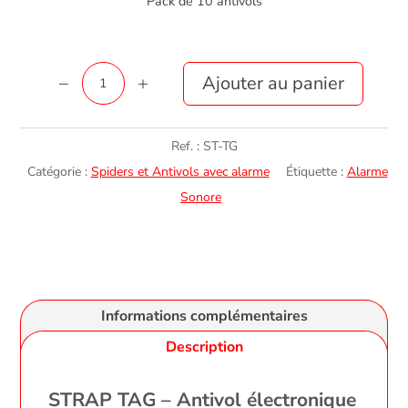
Pack de 10 antivols
quantité
Ajouter au panier
de
Strap
Ref. :
ST-TG
Tag
Catégorie :
Spiders et Antivols avec alarme
Étiquette :
Alarme
Antivol
Sonore
pour
Produits
sous
Cerclage
Informations complémentaires
Description
STRAP TAG – Antivol électronique