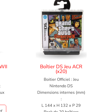
 WII
Boîtier DS Jeu ACR
(x20)
Boitier Officiel : Jeu
t
Nintendo DS
eux
Dimensions internes (mm)
:
L 144 x H 132 x P 29
er