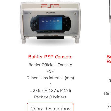
Boîtier PSP Console
B
R
Boitier Officiel : Console
PSP
Dimensions internes (mm)
R
:
L 236 x H 137 x P 126
Dim
Pack de 9 boîtiers
7
Choix des options