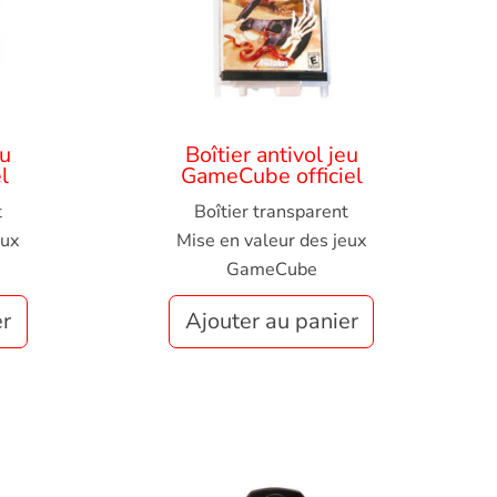
eu
Boîtier antivol jeu
l
GameCube officiel
t
Boîtier transparent
eux
Mise en valeur des jeux
GameCube
er
Ajouter au panier