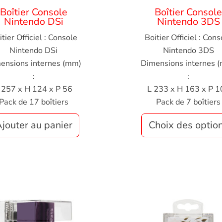
Boîtier Console
Boîtier Consol
Nintendo DSi
Nintendo 3DS
itier Officiel : Console
Boitier Officiel : Cons
Nintendo DSi
Nintendo 3DS
ensions internes (mm)
Dimensions internes 
:
:
 257 x H 124 x P 56
L 233 x H 163 x P 1
Pack de 17 boîtiers
Pack de 7 boîtiers
jouter au panier
Choix des optio