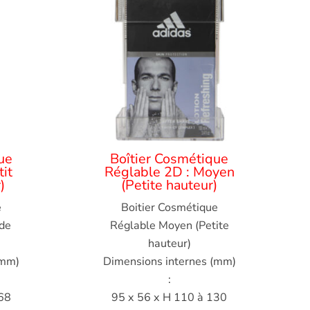
ue
Boîtier Cosmétique
it
Réglable 2D : Moyen
)
(Petite hauteur)
e
Boitier Cosmétique
nde
Réglable Moyen (Petite
hauteur)
(mm)
Dimensions internes (mm)
:
68
95 x 56 x H 110 à 130