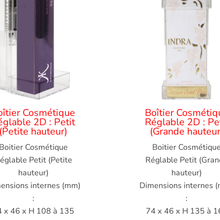
oîtier Cosmétique
Boîtier Cosmétiq
églable 2D : Petit
Réglable 2D : Pet
(Petite hauteur)
(Grande hauteur
Boitier Cosmétique
Boitier Cosmétiqu
églable Petit (Petite
Réglable Petit (Gra
hauteur)
hauteur)
ensions internes (mm)
Dimensions internes 
:
:
4 x 46 x H 108 à 135
74 x 46 x H 135 à 1