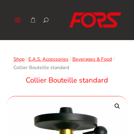
Shop
/
E.A.S. Accessories
/
Beverages & Food
/
Collier Bouteille standard
Collier Bouteille standard