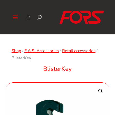
Shop
/
E.A.S. Accessories
/
Retail accessories
/
BlisterKey
BlisterKey