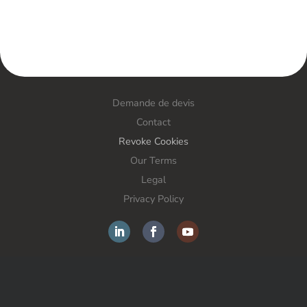
Demande de devis
Contact
Revoke Cookies
Our Terms
Legal
Privacy Policy
FORS France SAS – Anti-theft solutions – All rights
reserved