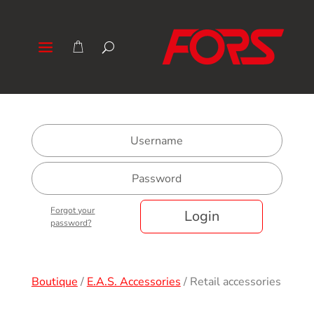
Forgot your
Login
password?
Boutique
/
E.A.S. Accessories
/
Retail accessories