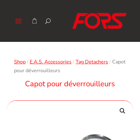
Shop
/
E.A.S. Accessories
/
Tag Detachers
/
Capot
pour déverrouilleurs
Capot pour déverrouilleurs