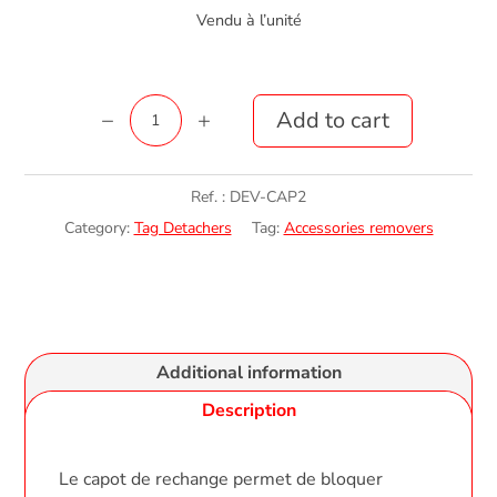
Vendu à l’unité
Capot
Add to cart
pour
déverrouilleurs
Ref. :
DEV-CAP2
quantity
Category:
Tag Detachers
Tag:
Accessories removers
Additional information
Description
Le capot de rechange permet de bloquer