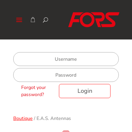
Forgot your
Login
password?
Boutique
/
E.A.S. Antennas