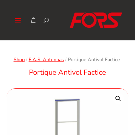
Shop
/
E.A.S. Antennas
/
Portique Antivol Factice
Portique Antivol Factice