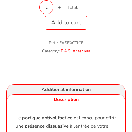
Portique
Total:
0 €
From
HT
Antivol
Factice
Add to cart
quantity
Ref. :
EASFACTICE
Category:
E.A.S. Antennas
Additional information
Description
Le
portique antivol factice
est conçu pour offrir
une
présence dissuasive
à l’entrée de votre