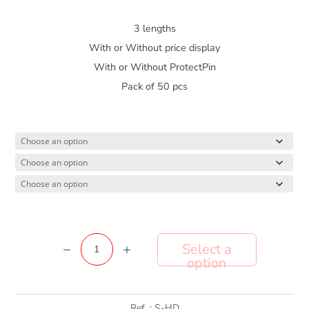
3 lengths
With or Without price display
With or Without ProtectPin
Pack of 50 pcs
Spintag
Add to cart
Hook
quantity
Ref. :
S-HD