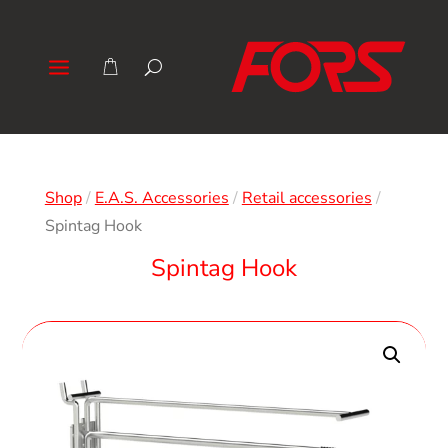
Shop
/
E.A.S. Accessories
/
Retail accessories
/
Spintag Hook
Spintag Hook